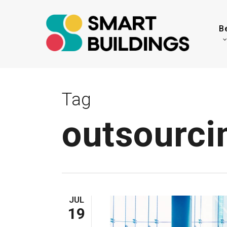
Skip
to
B
main
content
Tag
outsourci
JUL
19