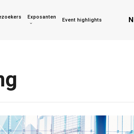
ezoekers
Exposanten
N
Event highlights
ng