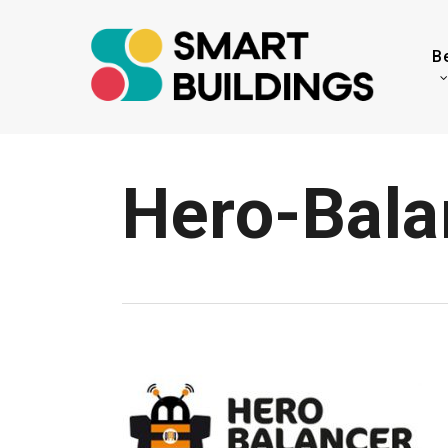
Skip
to
B
main
content
Hero-Bala