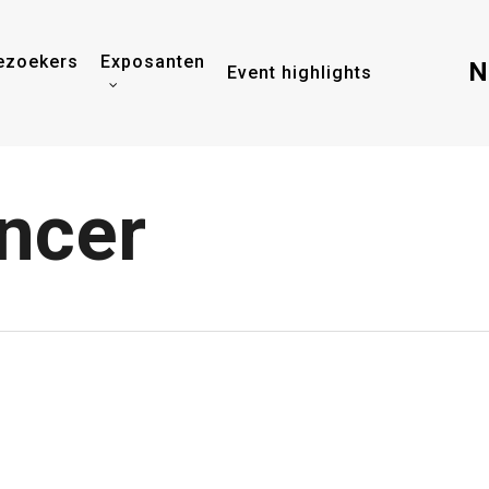
ezoekers
Exposanten
N
Event highlights
ncer