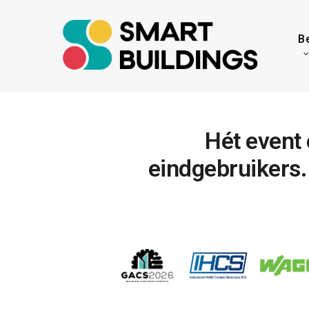
Skip
to
B
main
content
Hét
event
eindgebruikers.