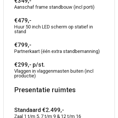
€349,-
Aanschaf frame standbouw (incl porti)
€479,-
Huur 50 inch LED scherm op statief in
stand
€799,-
Partnerkaart (één extra standbemanning)
€299,- p/st.
Vlaggen in vlaggenmasten buiten (incl
productie)
Presentatie ruimtes
Standaard €2.499,-
Zaal 1 t/m 5, 7 t/m 9 & 12 t/m 16