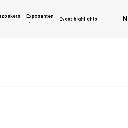
ezoekers
Exposanten
N
Event highlights