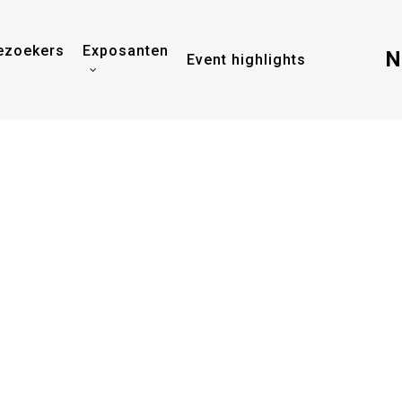
ezoekers
Exposanten
N
Event highlights