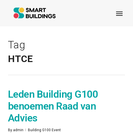
Skip
Menu
to
main
content
Tag
HTCE
Leden Building G100
benoemen Raad van
Advies
By
admin
Building G100 Event