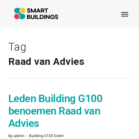
Skip
Menu
to
main
content
Tag
Raad van Advies
Leden Building G100
benoemen Raad van
Advies
By
admin
Building G100 Event