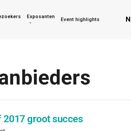
ezoekers
Exposanten
N
Event highlights
anbieders
f 2017 groot succes
ent