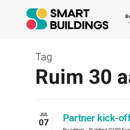
Skip
to
B
main
content
Tag
Ruim 30 a
JUL
Partner kick-of
07
By
admin
Building G100 Ev