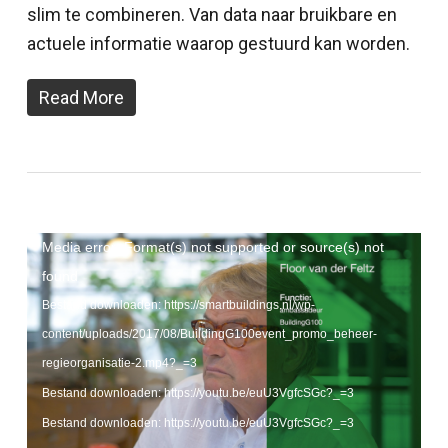
slim te combineren. Van data naar bruikbare en
actuele informatie waarop gestuurd kan worden.
Read More
Videospeler
Media error: Format(s) not supported or source(s) not
found
Bestand downloaden: https://smartbuildings.nl/wp-
content/uploads/2017/08/BuildingG100event_promo_beheer-
regieorganisatie-2.mp4?_=3
Bestand downloaden: https://youtu.be/euU3VgfcSGc?_=3
Bestand downloaden: https://youtu.be/euU3VgfcSGc?_=3