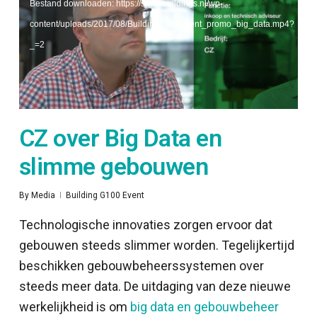
Bestand downloaden: https://smartbuildings.nl/wp-
content/uploads/2017/08/BuildingG100event_promo_big_data.mp4?
_=2
CZ over Big Data en
slimme gebouwen
By
Media
Building G100 Event
Technologische innovaties zorgen ervoor dat
gebouwen steeds slimmer worden. Tegelijkertijd
beschikken gebouwbeheerssystemen over
steeds meer data. De uitdaging van deze nieuwe
werkelijkheid is om
big data en gebouwbeheer