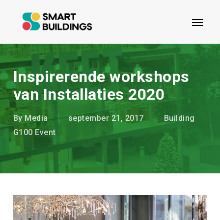
Skip
Menu
to
main
content
Inspirerende workshops
van Installaties 2020
By
Media
september 21, 2017
Building
G100 Event