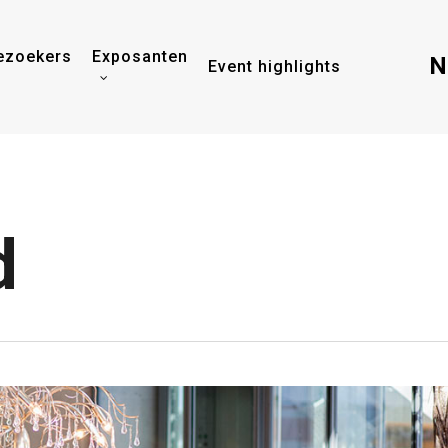
ezoekers
Exposanten
N
Event highlights
d