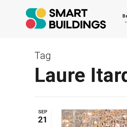
Skip
to
B
main
content
Tag
Laure Itar
SEP
21